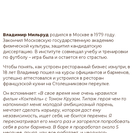
Владимир Мильруд
родился в Москве в 1979 году.
Закончил Московскую государственную академию
физической культуры, защитил кандидатскую
диссертацию. В институте совмещал учебу и тренировки
по футболу – игра была и остается его страстью.
Чтобы понять, как устроен ресторанный бизнес изнутри, в
18 лет Владимир пошел на курсы официантов и барменов,
успешно аттестовался и устроился в ресторан
французской кухни на Столешниковом переулке.
Он вспоминает:
«В свое время мне очень нравился
фильм «Коктейль» с Томом Крузом. Типаж героя чем-то
напоминал меня: молодой амбициозный парень,
мечтает сделать карьеру, которая даст ему
независимость, ищет себя, не боится перемен. Я
пересматривал его много раз и загорелся попробовать
себя в роли бармена. В баре я проработал около 5
месяцев, понял, как все работает, и уволился»
.