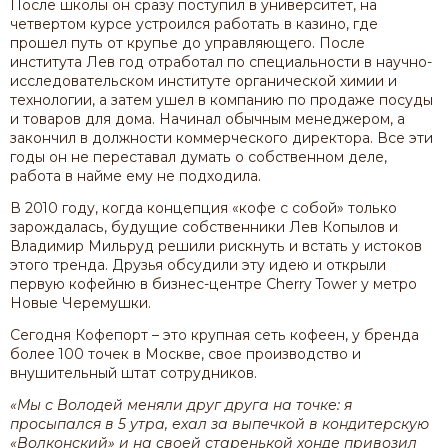
После школы он сразу поступил в университет, на
четвертом курсе устроился работать в казино, где
прошел путь от крупье до управляющего. После
института Лев год отработал по специальности в научно-
исследовательском институте органической химии и
технологии, а затем ушел в компанию по продаже посуды
и товаров для дома. Начинал обычным менеджером, а
закончил в должности коммерческого директора. Все эти
годы он не переставал думать о собственном деле,
работа в найме ему не подходила.
В 2010 году, когда концепция «кофе с собой» только
зарождалась, будущие собственники Лев Копылов и
Владимир Мильруд решили рискнуть и встать у истоков
этого тренда. Друзья обсудили эту идею и открыли
первую кофейню в бизнес-центре Cherry Tower у метро
Новые Черемушки.
Сегодня Кофепорт – это крупная сеть кофеен, у бренда
более 100 точек в Москве, свое производство и
внушительный штат сотрудников.
«Мы с Володей меняли друг друга на точке: я
просыпался в 5 утра, ехал за выпечкой в кондитерскую
«Волконский» и на своей старенькой хонде привозил