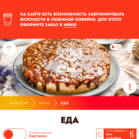
На сайте есть возможность забронировать
вкусности в любимой кофейне. Для этого
оформите заказ в
меню
0
КОФЕПОРТ
МЕНЮ
ЕДА
Еда
Тип кофейни:
Отображение
Все
Картинки
кофейни