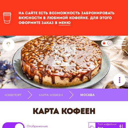
На сайте есть возможность забронировать
вкусности в любимой кофейне. Для этого
оформите заказ в
меню
0
КОФЕПОРТ
КАРТА КОФЕЕН
МОСКВА
Карта кофеен
Тип кофейни:
Отображение
Все