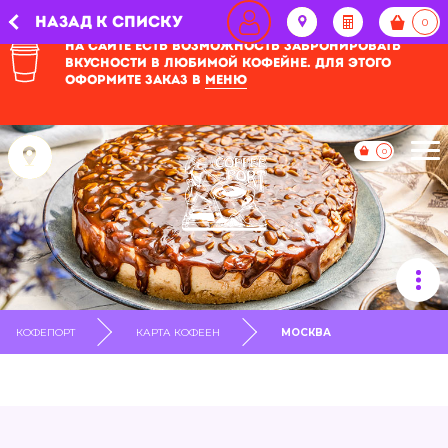
Назад
Назад к списку
На сайте есть возможность забронировать
вкусности в любимой кофейне. Для этого
оформите заказ в
меню
0
КОФЕПОРТ
КАРТА КОФЕЕН
МОСКВА