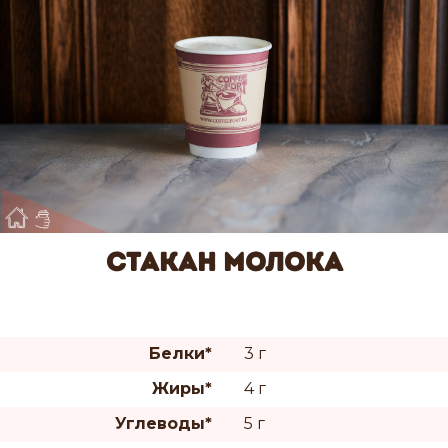
Стакан молока
Белки*
3 г
Жиры*
4 г
Углеводы*
5 г