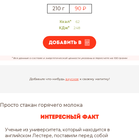
210 г
90 ₽
Ккал*
62
КДж*
248
Добавить в
* Все данные о составе и энергетической ценности указаны в пересчете на 100 грамм
Добавьте что-нибудь
вкусное
к своему напитку!
Просто стакан горячего молока
Интересный факт
Ученые из университета, который находится в
английском Лестере, поставили перед собой