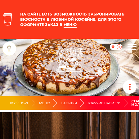
На сайте есть возможность забронировать
вкусности в любимой кофейне. Для этого
оформите заказ в
меню
0
СТА
КОФЕПОРТ
МЕНЮ
НАПИТКИ
ГОРЯЧИЕ НАПИТКИ
МО