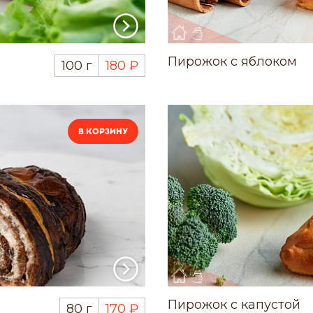
Пирожок с яблоком
100 г
180 ₽
В корзину
Пирожок с капустой
80 г
170 ₽