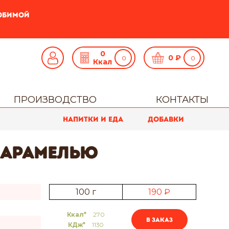
любимой
0
0
₽
Ккал
ПРОИЗВОДСТВО
КОНТАКТЫ
Напитки и еда
Добавки
карамелью
100 г
190 ₽
Ккал*
270
В заказ
КДж*
1130