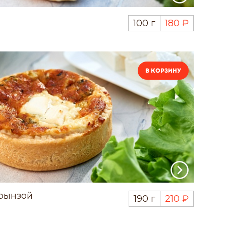
100 г
180 ₽
В корзину
рынзой
190 г
210 ₽