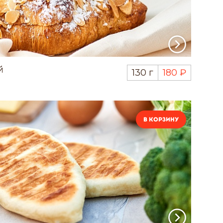
й
130 г
180 ₽
В корзину