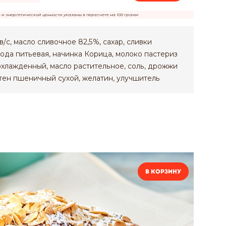
е и энергетической ценности указаны в пересчете на 100 грамм
/с, масло сливочное 82,5%, сахар, сливки
ода питьевая, начинка Корица, молоко пастериз
охлажденный, масло растительное, соль, дрожжи
тен пшеничный сухой, желатин, улучшитель
В корзину