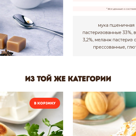
* Все данные о состав
мука пшеничная в
пастеризованные 33%, в
3,2%, меланж пастериз 
прессованные, глю
Из той же категории
В корзину