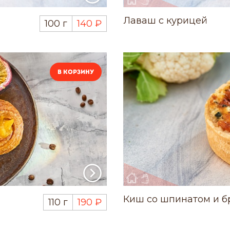
Лаваш с курицей
100 г
140 ₽
В корзину
Киш со шпинатом и б
110 г
190 ₽