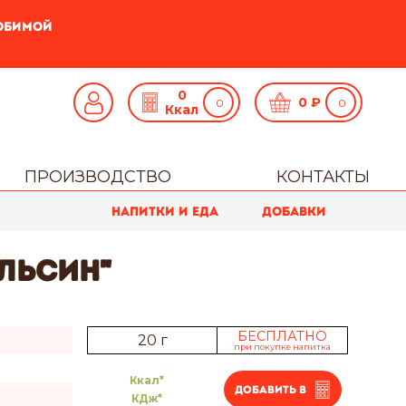
любимой
0
0
₽
Ккал
ПРОИЗВОДСТВО
КОНТАКТЫ
Напитки и еда
Добавки
льсин"
БЕСПЛАТНО
20 г
при покупке напитка
Ккал*
Добавить в
КДж*