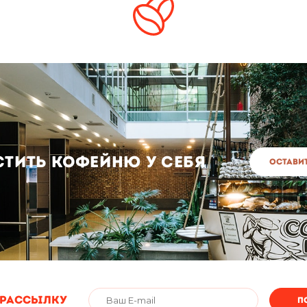
стить кофейню у себя
Оставит
 РАССЫЛКУ
П