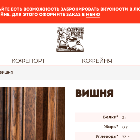
айте есть возможность забронировать вкусности в 
йне. Для этого оформите заказ в
меню
КОФЕПОРТ
КОФЕЙНЯ
ВИШНЯ
Вишня
Белки*
2 г
Жиры*
0 г
Углеводы*
73 г