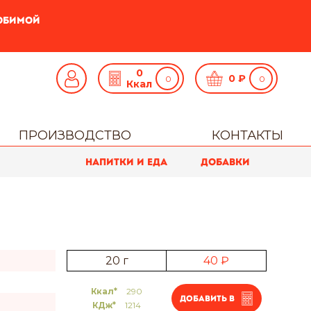
любимой
0
0
₽
Ккал
ПРОИЗВОДСТВО
КОНТАКТЫ
Напитки и еда
Добавки
20 г
40 ₽
Ккал*
290
Добавить в
КДж*
1214